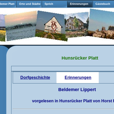
emer Platt
Orte und Städte
Sprich
Erinnerungen
Gästebuch
Hunsrücker Platt
Dorfgeschichte
Erinnerungen
Beldemer Lippert
vorgelesen in Hunsrücker Platt von Horst