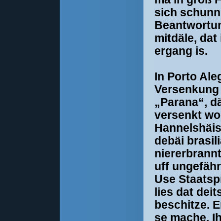
sich schunn 
Beantwortun
mitdäle, dat
ergang is.
In Porto Ale
Versenkung 
„Parana“, d
versenkt wo
Hannelshäise
debäi brasil
niererbrannt
uff ungefähr
Use Staatsp
lies dat dei
beschitze. E
se mache. I